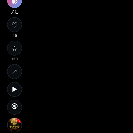
影
关注
♡
45
☆
130
↗
▶
🔇